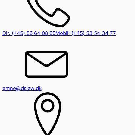
Dir.
(+45) 56 64 08 85
Mobil:
(+45) 53 54 34 77
emno@dslaw.dk