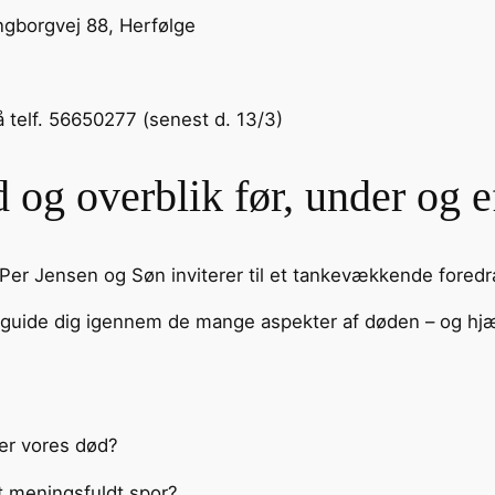
ingborgvej 88, Herfølge
å telf. 56650277 (senest d. 13/3)
 overblik før, under og e
er Jensen og Søn inviterer til et tankevækkende foredra
ide dig igennem de mange aspekter af døden – og hjælp
ter vores død?
et meningsfuldt spor?