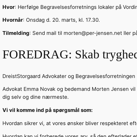
Hvor
: Herfølge Begravelsesforretnings lokaler på Vord
Hvornår
: Onsdag d. 20. marts, kl. 17.30.
Tilmelding
: Send mail til morten@per-jensen.net ller p
FOREDRAG: Skab tryghed og
DreistStorgaard Advokater og Begravelsesforretningen P
Advokat Emma Novak og bedemand Morten Jensen vil gu
dig selv og dine nærmeste.
Vi vil komme ind på spørgsmål som:
Hvordan sikrer vi, at vores ønsker bliver respekteret ef
Hvordan kan vi forberede vores arv, så den efterlader 