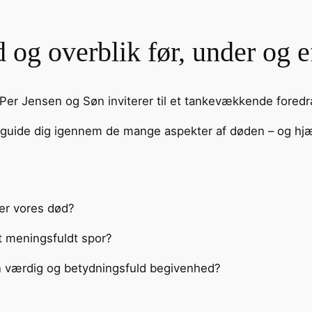
 overblik før, under og e
er Jensen og Søn inviterer til et tankevækkende foredra
ide dig igennem de mange aspekter af døden – og hjælp
ter vores død?
et meningsfuldt spor?
 en værdig og betydningsfuld begivenhed?