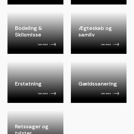
Bodeling &
Ægteskab og
Skilsmisse
samliv
Læs mere
Læs mere
Erstatning
Gældssanering
Læs mere
Læs mere
Retssager og
tvister