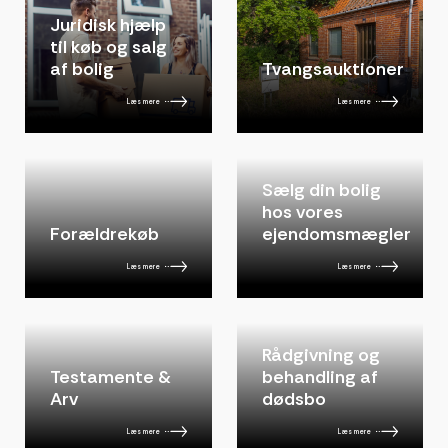
Juridisk hjælp
til køb og salg
af bolig
Tvangsauktioner
Læs mere
Læs mere
Sælg din bolig
hos vores
Forældrekøb
ejendomsmægler
Læs mere
Læs mere
Rådgivning og
Testamente &
behandling af
Arv
dødsbo
Læs mere
Læs mere