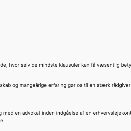
e, hvor selv de mindste klausuler kan få væsentlig betyd
kab og mangeårige erfaring gør os til en stærk rådgiver i
g med en advokat inden indgåelse af en erhvervslejekontrak
le.