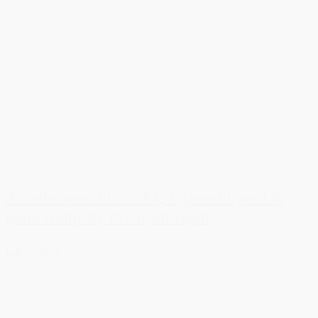
An afternoon of drinks, a game of pool &
good company in Copenhagen
Læs mere