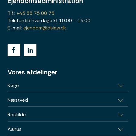
Ejendomsadministration
Tlf.:
+45 55 75 00 75
Telefontid hverdage kl. 10.00 – 14.00
E-mail:
ejendom@dslaw.dk
Vores afdelinger
Køge
Næstved
Bag Haverne 32, 4600 Køge
Roskilde
Garnisonsvej 2, 4700 Næstved
Aahus
Skomagergade 15, 3, 4000 Roskilde