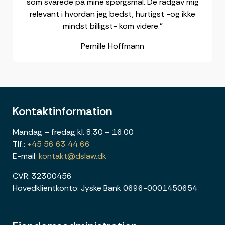
som svarede på mine spørgsmål. De rådgav mig
relevant i hvordan jeg bedst, hurtigst -og ikke
mindst billigst- kom videre.”
Pernille Hoffmann
Kontaktinformation
Mandag – fredag kl. 8.30 – 16.00
Tlf.:
+45 56 63 44 66
E-mail:
kontakt@dslaw.dk
CVR: 32300456
Hovedklientkonto: Jyske Bank 0696-0001450654