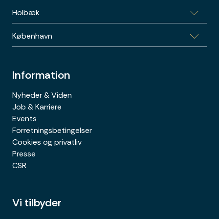
Holbæk
Vestre Ringgade 26-28, 1.sal, 8000 Aarhus C
København
Sports Allé 5B, 1.th., 4300 Holbæk
Poul Bundgaards vej 1E, 2500 København
Information
Nyheder & Viden
Job & Karriere
Events
Forretningsbetingelser
Cookies og privatliv
Presse
CSR
Vi tilbyder