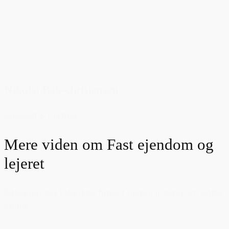
Nikolaj Bak-christensen
Advokat & Partner
Mere viden om
Fast ejendom og
lejeret
Beklager, der blev ikke fundet nogen indlæg om dette
emne.