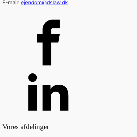
E-mail:
ejendom@dslaw.dk
Vores afdelinger