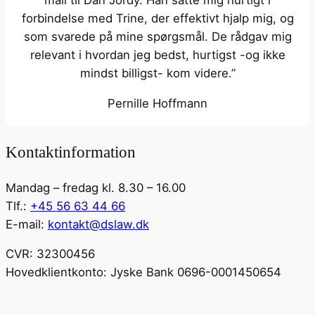
mail til Dan Jordy. Han satte mig hurtigt i
forbindelse med Trine, der effektivt hjalp mig, og
som svarede på mine spørgsmål. De rådgav mig
relevant i hvordan jeg bedst, hurtigst -og ikke
mindst billigst- kom videre.”
Pernille Hoffmann
Kontaktinformation
Mandag – fredag kl. 8.30 – 16.00
Tlf.:
+45 56 63 44 66
E-mail:
kontakt@dslaw.dk
CVR: 32300456
Hovedklientkonto: Jyske Bank 0696-0001450654