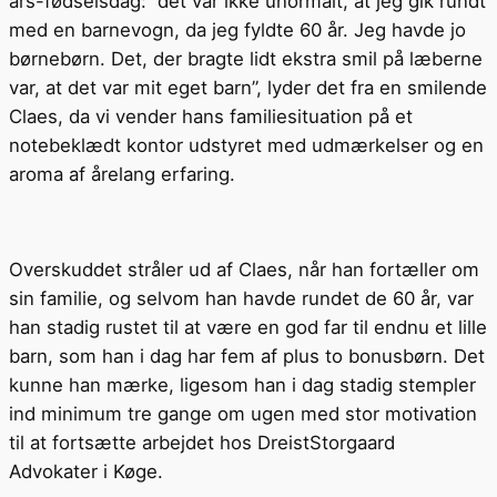
års-fødselsdag: ”det var ikke unormalt, at jeg gik rundt
med en barnevogn, da jeg fyldte 60 år. Jeg havde jo
børnebørn. Det, der bragte lidt ekstra smil på læberne
var, at det var mit eget barn”, lyder det fra en smilende
Claes, da vi vender hans familiesituation på et
notebeklædt kontor udstyret med udmærkelser og en
aroma af årelang erfaring.
Overskuddet stråler ud af Claes, når han fortæller om
sin familie, og selvom han havde rundet de 60 år, var
han stadig rustet til at være en god far til endnu et lille
barn, som han i dag har fem af plus to bonusbørn. Det
kunne han mærke, ligesom han i dag stadig stempler
ind minimum tre gange om ugen med stor motivation
til at fortsætte arbejdet hos DreistStorgaard
Advokater i Køge.