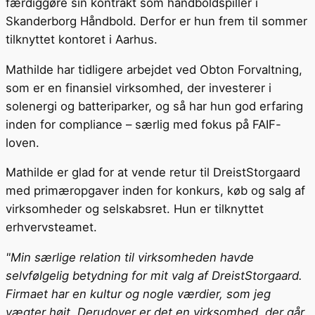
færdiggøre sin kontrakt som håndboldspiller i
Skanderborg Håndbold. Derfor er hun frem til sommer
tilknyttet kontoret i Aarhus.
Mathilde har tidligere arbejdet ved Obton Forvaltning,
som er en finansiel virksomhed, der investerer i
solenergi og batteriparker, og så har hun god erfaring
inden for compliance – særlig med fokus på FAIF-
loven.
Mathilde er glad for at vende retur til DreistStorgaard
med primæropgaver inden for konkurs, køb og salg af
virksomheder og selskabsret. Hun er tilknyttet
erhvervsteamet.
"Min særlige relation til virksomheden havde
selvfølgelig betydning for mit valg af DreistStorgaard.
Firmaet har en kultur og nogle værdier, som jeg
vægter højt. Derudover er det en virksomhed, der går