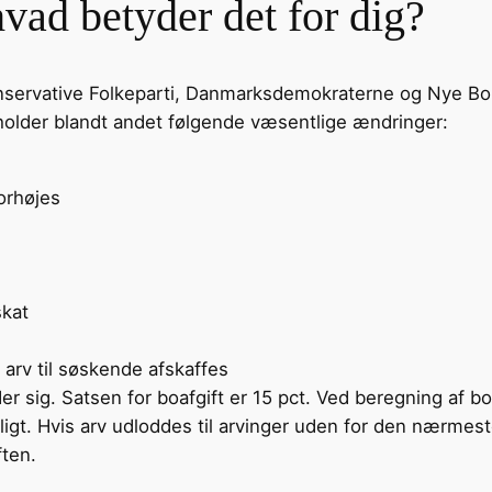
hvad betyder det for dig?
ervative Folkeparti, Danmarksdemokraterne og Nye Borg
eholder blandt andet følgende væsentlige ændringer:
orhøjes
skat
 arv til søskende afskaffes
 sig. Satsen for boafgift er 15 pct. Ved beregning af boa
gt. Hvis arv udloddes til arvinger uden for den nærmeste
ften.