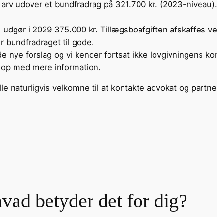
f arv udover et bundfradrag på 321.700 kr. (2023-niveau)
g udgør i 2029 375.000 kr. Tillægsboafgiften afskaffes ve
 bundfradraget til gode.
e forslag og vi kender fortsat ikke lovgivningens kon
e op med mere information.
alle naturligvis velkomne til at kontakte advokat og part
hvad betyder det for dig?