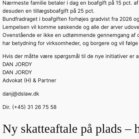
Nærmeste familie betaler i dag en boafgift på 15 pct. a
desuden en tillægsboafgift på 25 pct.
Bundfradraget i boafgiften forhøjes gradvist fra 2026 o
Lempelsen vil komme søskende og alle der arver udover
Ovenstående er ikke en udtømmende gennemgang af de ny
har betydning for virksomheder, og borgere og vil følg
Hvis der måtte være spørgsmål til de nye initiativer er 
DAN JORDY
DAN JORDY
Advokat (H) & Partner
danj@dslaw.dk
Dir. (+45) 31 26 75 58
Ny skatteaftale på plads – 