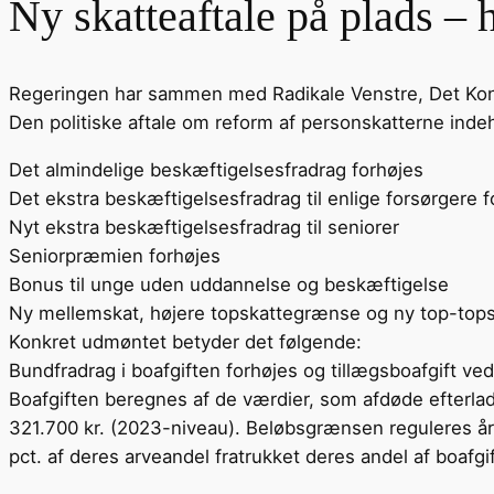
Ny skatteaftale på plads – 
Regeringen har sammen med Radikale Venstre, Det Kons
Den politiske aftale om reform af personskatterne ind
Det almindelige beskæftigelsesfradrag forhøjes
Det ekstra beskæftigelsesfradrag til enlige forsørgere f
Nyt ekstra beskæftigelsesfradrag til seniorer
Seniorpræmien forhøjes
Bonus til unge uden uddannelse og beskæftigelse
Ny mellemskat, højere topskattegrænse og ny top-top
Konkret udmøntet betyder det følgende:
Bundfradrag i boafgiften forhøjes og tillægsboafgift ved
Boafgiften beregnes af de værdier, som afdøde efterlader
321.700 kr. (2023-niveau). Beløbsgrænsen reguleres årli
pct. af deres arveandel fratrukket deres andel af boafgi