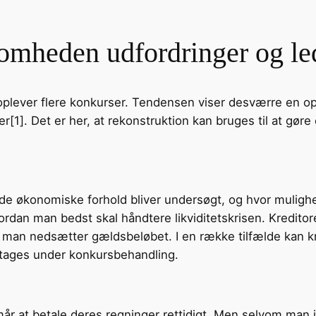
ksomheden udfordringer og 
oplever flere konkurser. Tendensen viser desværre en op
[1]. Det er her, at rekonstruktion kan bruges til at gøre 
r de økonomiske forhold bliver undersøgt, og hvor muligh
hvordan man bedst skal håndtere likviditetskrisen. Kredito
 man nedsætter gældsbeløbet. I en række tilfælde kan kre
tages under konkursbehandling.
r at betale deres regninger rettidigt. Men selvom man ikk