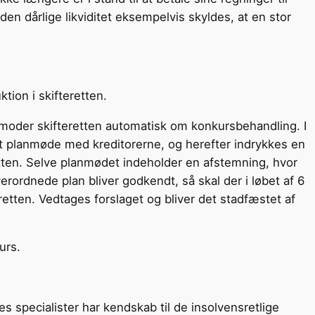
en dårlige likviditet eksempelvis skyldes, at en stor
tion i skifteretten.
nmoder skifteretten automatisk om konkursbehandling. I
 et planmøde med kreditorerne, og herefter indrykkes en
etten. Selve planmødet indeholder en afstemning, hvor
ordnede plan bliver godkendt, så skal der i løbet af 6
tten. Vedtages forslaget og bliver det stadfæstet af
urs.
s specialister har kendskab til de insolvensretlige