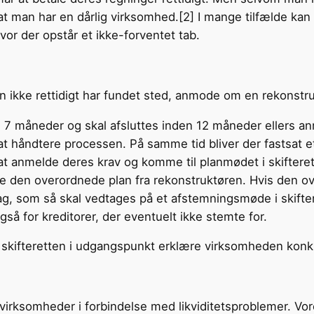
 man har en dårlig virksomhed.[2] I mange tilfælde kan d
vor der opstår et ikke-forventet tab.
n ikke rettidigt har fundet sted, anmode om en rekonstruk
 7 måneder og skal afsluttes inden 12 måneder ellers a
l at håndtere processen. På samme tid bliver der fastsat
l at anmelde deres krav og komme til planmødet i skifter
den overordnede plan fra rekonstruktøren. Hvis den over
, som så skal vedtages på et afstemningsmøde i skiftere
gså for kreditorer, der eventuelt ikke stemte for.
il skifteretten i udgangspunkt erklære virksomheden konk
virksomheder i forbindelse med likviditetsproblemer. Vore