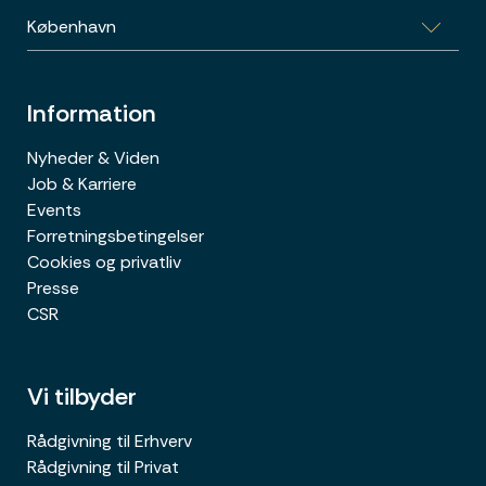
København
Sports Allé 5B, 1.th., 4300 Holbæk
Poul Bundgaards vej 1E, 2500 København
Information
Nyheder & Viden
Job & Karriere
Events
Forretningsbetingelser
Cookies og privatliv
Presse
CSR
Vi tilbyder
Rådgivning til Erhverv
Rådgivning til Privat