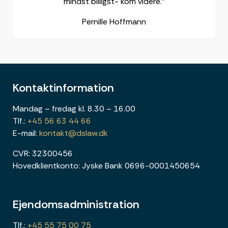
mindst billigst- kom videre.”
Pernille Hoffmann
Kontaktinformation
Mandag – fredag kl. 8.30 – 16.00
Tlf.:
+45 56 63 44 66
E-mail:
kontakt@dslaw.dk
CVR: 32300456
Hovedklientkonto: Jyske Bank 0696-0001450654
Ejendomsadministration
Tlf.:
+45 55 75 00 75