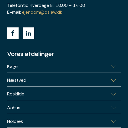
Telefontid hverdage kl. 10.00 – 14.00
E-mail:
ejendom@dslaw.dk
Vores afdelinger
Køge
Næstved
Bag Haverne 32, 4600 Køge
Roskilde
Garnisonsvej 2, 4700 Næstved
Aahus
Skomagergade 15, 3, 4000 Roskilde
Holbæk
Vestre Ringgade 26-28, 1.sal, 8000 Aarhus C