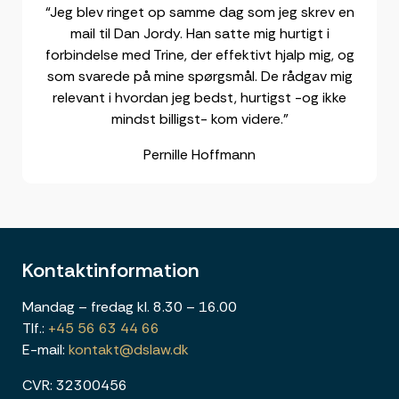
“Jeg blev ringet op samme dag som jeg skrev en
mail til Dan Jordy. Han satte mig hurtigt i
forbindelse med Trine, der effektivt hjalp mig, og
som svarede på mine spørgsmål. De rådgav mig
relevant i hvordan jeg bedst, hurtigst -og ikke
mindst billigst- kom videre.”
Pernille Hoffmann
Kontaktinformation
Mandag – fredag kl. 8.30 – 16.00
Tlf.:
+45 56 63 44 66
E-mail:
kontakt@dslaw.dk
CVR: 32300456