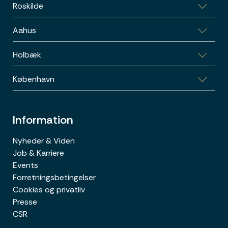
Roskilde
Garnisonsvej 2, 4700 Næstved
Aahus
Skomagergade 15, 3, 4000 Roskilde
Holbæk
Vestre Ringgade 26-28, 1.sal, 8000 Aarhus C
København
Sports Allé 5B, 1.th., 4300 Holbæk
Poul Bundgaards vej 1E, 2500 København
Information
Nyheder & Viden
Job & Karriere
Events
Forretningsbetingelser
Cookies og privatliv
Presse
CSR