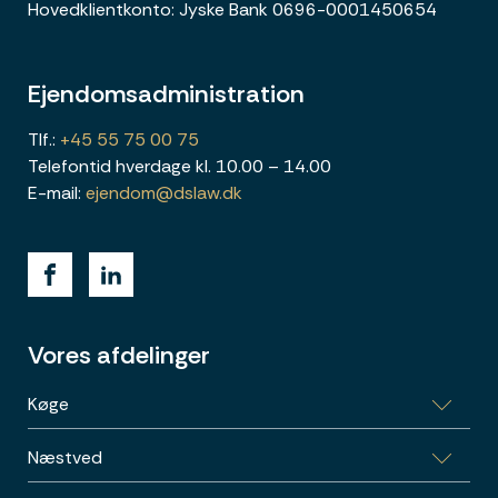
Hovedklientkonto: Jyske Bank 0696-0001450654
Ejendomsadministration
Tlf.:
+45 55 75 00 75
Telefontid hverdage kl. 10.00 – 14.00
E-mail:
ejendom@dslaw.dk
Vores afdelinger
Køge
Næstved
Bag Haverne 32, 4600 Køge