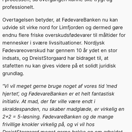
professionelt.
Overtagelsen betyder, at FødevareBanken nu kan
udvide sit virke nord for Limfjorden og dermed gøre
endnu flere friske overskudsfødevarer til måltider for
mennesker i svære livssituationer. Nordjysk
Fødevareoverskud har gennem 10 år ydet en stor
indsats, og DreistStorgaard har bidraget til, at
stafetten nu kan gives videre på et solidt juridisk
grundlag.
”Vi vil meget gerne bruge noget af vores tid ‘med
hjertet’, og FødevareBanken er et helt fantastisk
initiativ. At mad, der før ville være endt i
skraldespanden, nu skaber madglæde, er virkelig en
2+2 = 5-løsning. FødevareBanken og de mange
frivillige knokler virkelig på, og vi vil hos
DreistStorgaard meget gerne bakke op om arbejdet