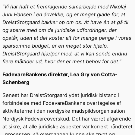
”Vi har haft et fremragende samarbejde med Nikolaj
Juhl Hansen i en årrække, og er meget glade for, at
DreistStorgaard bakker op om os. At have én at gå til
og sparre med om de juridiske udfordringer, der
opstår, uden at det koster alt for mange penge i vores
sparsomme budget, er en meget stor hjælp.
DreistStorgaard hjælper med, at vi kan sende endnu
flere måltider ud, hvor der er mest behov for det.”
FødevareBankens direktør, Lea Gry von Cotta-
Schønberg
Senest har DreistStorgaard ydet juridisk bistand i
forbindelse med FødevareBankens overtagelse af
aktiviteterne i den nordjyske madspildsorganisation
Nordjysk Fødevareoverskud. Det har været afgørende
at sikre, at alle juridiske aspekter var korrekt håndteret
i processen, så overgangen kunne ske trygt og