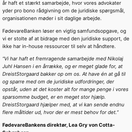
år haft et stærkt samarbejde, hvor vores advokater
yder pro bono rådgivning om de juridiske spørgsmål,
organisationen møder i sit daglige arbejde.
FødevareBanken løser en vigtig samfundsopgave, og
vi er stolte af at bidrage med den juridiske support, de
ikke har in-house ressourcer til selv at håndtere.
”Vi har haft et fremragende samarbejde med Nikolaj
Juhl Hansen i en årrække, og er meget glade for, at
DreistStorgaard bakker op om os. At have én at gå til
og sparre med om de juridiske udfordringer, der
opstår, uden at det koster alt for mange penge i vores
sparsomme budget, er en meget stor hjælp.
DreistStorgaard hjælper med, at vi kan sende endnu
flere måltider ud, hvor der er mest behov for det.”
FødevareBankens direktør, Lea Gry von Cotta-