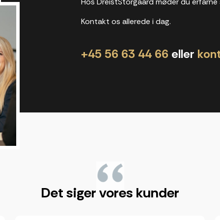
Hos DreistStorgaard møder du erfarne 
Kontakt os allerede i dag.
+45 56 63 44 66
eller
kon
"
Det siger vores kunder