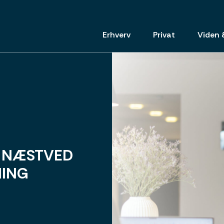
Erhverv
Privat
Viden 
i NÆSTVED
NING