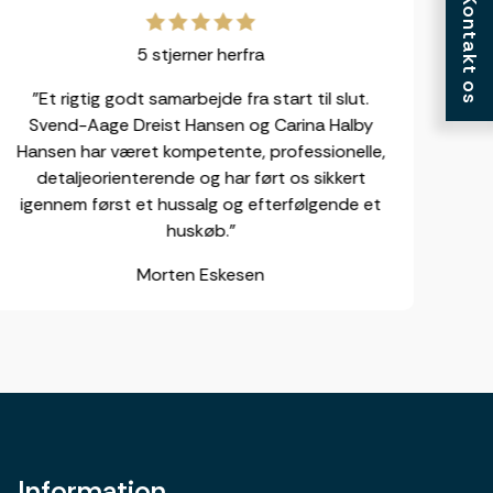
Kontakt os
5 stjerner herfra
"Et rigtig godt samarbejde fra start til slut.
"V
Svend-Aage Dreist Hansen og Carina Halby
var
Hansen har været kompetente, professionelle,
detaljeorienterende og har ført os sikkert
igennem først et hussalg og efterfølgende et
huskøb."
Morten Eskesen
Information